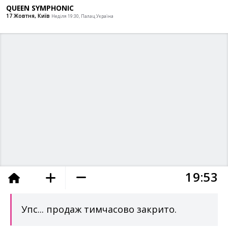
QUEEN SYMPHONIC
17 Жовтня, Київ
Неділя 19:30, Палац Україна
1
9
5
3
додано в кошик
Упс... продаж тимчасово закрито.