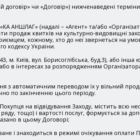
ий договір» чи «Договір») нижченаведені термін
ОВ «КА АНШЛАГ» (надалі – «Агент» та/або «Організ
ти продаж квитків на культурно-видовищні захо
ємцем, кожному, хто до неї звернеться на умов
о кодексу України.
3, м. Київ, вул. Борисоглібська, буд.3), або інш
, або в інтересах за розпорядженням Організатор
лення з автоматичним переводом їх у вільний про
чно по закінченню цього періоду.
о Покупця на відвідування Заходу, містить всю н
, ряду, тощо) і вартості послуг, формується за д
казано в цьому Договорі;
оване і знаходиться в режимі очікування оплати 