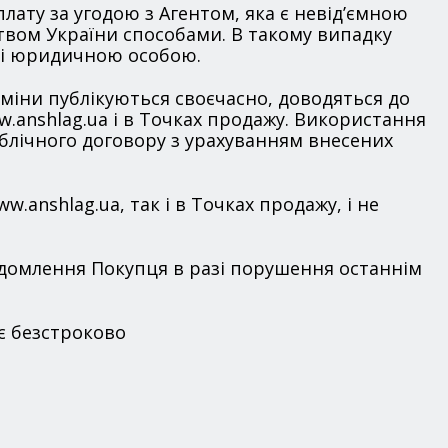
плату за угодою з Агентом, яка є невід’ємною
твом України способами. В такому випадку
м і юридичною особою.
 зміни публікуються своєчасно, доводяться до
.anshlag.ua і в Точках продажу. Використання
ублічного договору з урахуванням внесених
.anshlag.ua, так і в Точках продажу, і не
відомлення Покупця в разі порушення останнім
іє безстроково