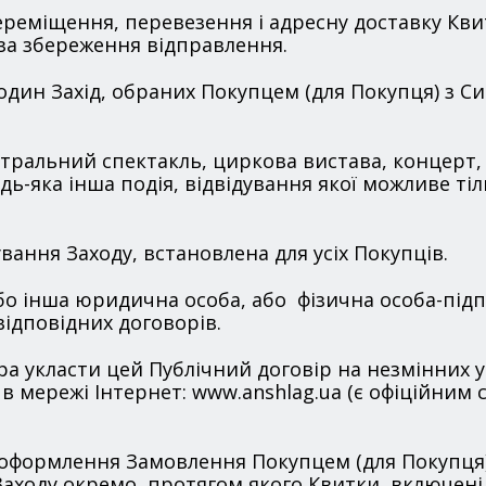
 переміщення, перевезення і адресну доставку К
за збереження відправлення.
а один Захід, обраних Покупцем (для Покупця) з С
еатральний спектакль, циркова вистава, концерт, 
удь-яка інша подія, відвідування якої можливе ті
ування Заходу, встановлена для усіх Покупців.
або інша юридична особа, або фізична особа-пі
відповідних договорів.
ора укласти цей Публічний договір на незмінни
мережі Інтернет: www.anshlag.ua (є офіційним с
енту оформлення Замовлення Покупцем (для Покупц
Заходу окремо, протягом якого Квитки, включені