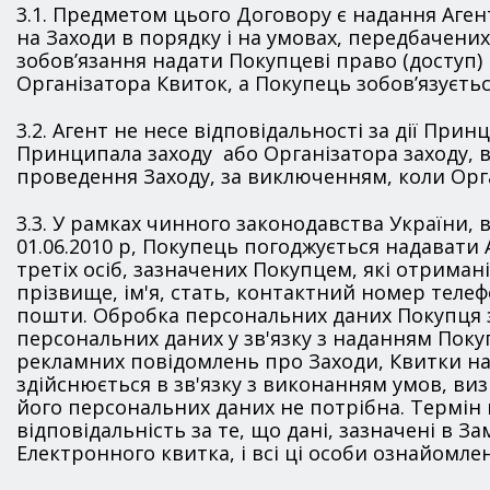
3.1. Предметом цього Договору є надання Аге
на Заходи в порядку і на умовах, передбачени
зобов’язання надати Покупцеві право (доступ) 
Організатора Квиток, а Покупець зобов’язуєтьс
3.2. Агент не несе відповідальності за дії Принц
Принципала заходу або Організатора заходу, в 
проведення Заходу, за виключенням, коли Орг
3.3. У рамках чинного законодавства України, 
01.06.2010 р, Покупець погоджується надавати 
третіх осіб, зазначених Покупцем, які отриман
прізвище, ім'я, стать, контактний номер телефо
пошти. Обробка персональних даних Покупця з
персональних даних у зв'язку з наданням Пок
рекламних повідомлень про Заходи, Квитки на 
здійснюється в зв'язку з виконанням умов, ви
його персональних даних не потрібна. Термін 
відповідальність за те, що дані, зазначені в 
Електронного квитка, і всі ці особи ознайомлен