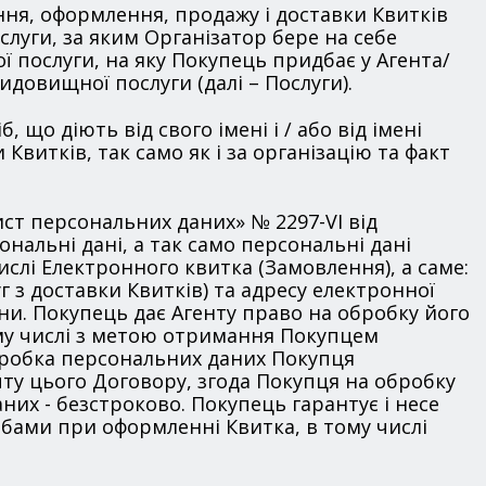
ня, оформлення, продажу і доставки Квитків
луги, за яким Організатор бере на себе
ї послуги, на яку Покупець придбає у Агента/
идовищної послуги (далі – Послуги).
, що діють від свого імені і / або від імені
витків, так само як і за організацію та факт
ист персональних даних» № 2297-VI від
ональні дані, а так само персональні дані
ислі Електронного квитка (Замовлення), а саме:
г з доставки Квитків) та адресу електронної
и. Покупець дає Агенту право на обробку його
ому числі з метою отримання Покупцем
обробка персональних даних Покупця
ту цього Договору, згода Покупця на обробку
их - безстроково. Покупець гарантує і несе
собами при оформленні Квитка, в тому числі