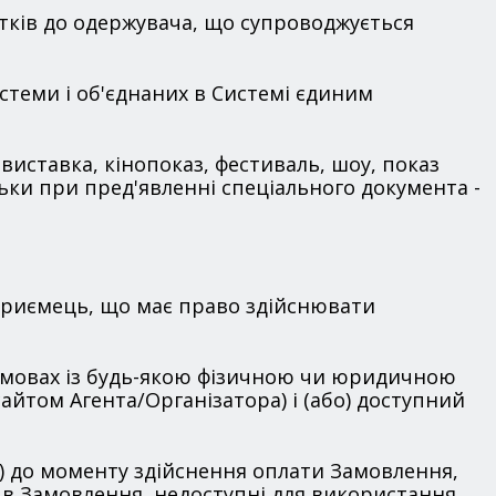
витків до одержувача, що супроводжується
истеми і об'єднаних в Системі єдиним
виставка, кінопоказ, фестиваль, шоу, показ
льки при пред'явленні спеціального документа -
дприємець, що має право здійснювати
х умовах із будь-якою фізичною чи юридичною
айтом Агента/Організатора) і (або) доступний
я) до моменту здійснення оплати Замовлення,
 в Замовлення, недоступні для використання