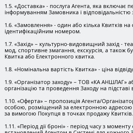
1.5. «Доставка» - послуга Агента, яка включає
інформуванням Замовника і відповідальністю 
1.6. «Замовлення» - один або кілька Квитків н
ідентифікаційним номером.
1.7. «Захід» – культурно-видовищний захід - т
мод, спортивне змагання, екскурсія, а також б
Квитка або Електронного квитка.
1.8. «Номінальна вартість Квитка» - ціна відвід
1.9. «Організатор заходу» – ТОВ «КА АНШЛАГ» 
організацію та проведення Заходу на підставі 
1.10. «Оферта» – пропозиція Агента/Організат
особою, розміщений за електронною адресою в 
за вимогою Покупця в точках продажу Квитків.
1.11. «Період дії броні» - період часу з мом
встановлений Агентом в Системі для кожного 