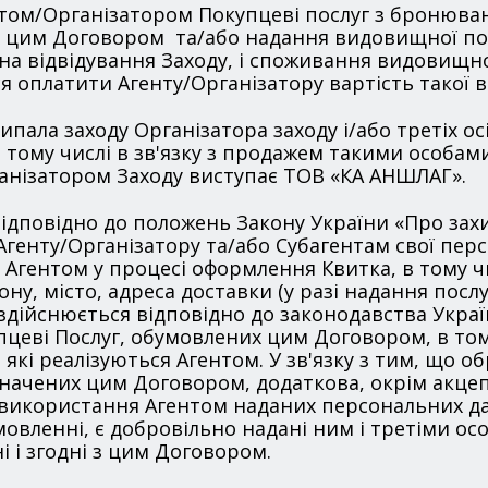
нтом/Організатором Покупцеві послуг з бронюван
х цим Договором та/або надання видовищної пос
на відвідування Заходу, і споживання видовищно
я оплатити Агенту/Організатору вартість такої в
ипала заходу Організатора заходу і/або третіх осіб
тому числі в зв'язку з продажем такими особами К
анізатором Заходу виступає ТОВ «КА АНШЛАГ».
відповідно до положень Закону України «Про зах
Агенту/Організатору та/або Субагентам свої перс
і Агентом у процесі оформлення Квитка, в тому ч
ну, місто, адреса доставки (у разі надання послу
дійснюється відповідно до законодавства Україн
упцеві Послуг, обумовлених цим Договором, в т
які реалізуються Агентом. У зв'язку з тим, що 
значених цим Договором, додаткова, окрім акцеп
використання Агентом наданих персональних дан
Замовленні, є добровільно надані ним і третіми о
і і згодні з цим Договором.