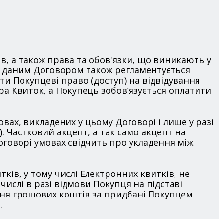
ів, а також права та обов'язки, що виникають у
Г», даним Договором також регламентується
и Покупцеві право (доступ) на відвідування
ра Квиток, а Покупець зобов’язується оплатити
вах, викладених у цьому Договорі і лише у разі
 Частковий акцепт, а так само акцепт на
оговорі умовах свідчить про укладення між
ків, у тому числі Електронних квитків, не
ислі в разі відмови Покупця на підставі
ння грошових коштів за придбані Покупцем
.