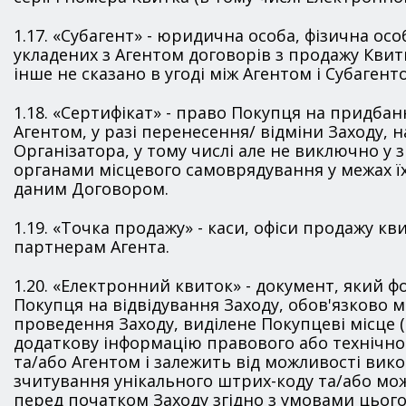
1.17. «Субагент» - юридична особа, фізична ос
укладених з Агентом договорів з продажу Квитк
інше не сказано в угоді між Агентом і Субагент
1.18. «Сертифікат» - право Покупця на придбан
Агентом, у разі перенесення/ відміни Заходу, н
Організатора, у тому числі але не виключно у
органами місцевого самоврядування у межах ї
даним Договором.
1.19. «Точка продажу» - каси, офіси продажу кв
партнерам Агента.
1.20. «Електронний квиток» - документ, який 
Покупця на відвідування Заходу, обов'язково 
проведення Заходу, виділене Покупцеві місце (с
додаткову інформацію правового або технічно
та/або Агентом і залежить від можливості вик
зчитування унікального штрих-коду та/або мо
перед початком Заходу згідно з умовами цього