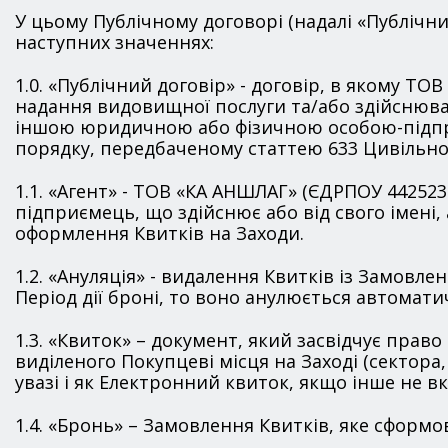
У цьому Публічному договорі (надалі «Публічн
наступних значеннях:
1.0. «Публічний договір» - договір, в якому Т
надання видовищної послуги та/або здійснюва
іншою юридичною або фізичною особою-підпри
порядку, передбаченому статтею 633 Цивільног
1.1. «Агент» - ТОВ «КА АНШЛАГ» (ЄДРПОУ 4425234
підприємець, що здійснює або від свого імені
оформлення Квитків на Заходи.
1.2. «Ануляція» - видалення Квитків із Замов
Період дії броні, то воно анулюється автомати
1.3. «Квиток» – документ, який засвідчує прав
виділеного Покупцеві місця на Заході (сектора
увазі і як Електронний квиток, якщо інше не в
1.4. «Бронь» – Замовлення Квитків, яке сформ