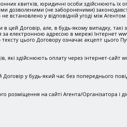
тронних квитків, юридичні особи здійснюють їх о
ими дозволеними (не забороненими) законодавс
не встановлено у відповідній угоді між Агенто
и в цей Договір, але, в будь-якому випадку, такі
 за електронною адресою в мережі Інтернет www
о тексту цього Договору означає акцепт цього П
ів, які здійснюють оплату через інтернет-сайт www
ей Договір у будь-який час без попереднього по
ого розміщення на сайті Агента/Організатора і д