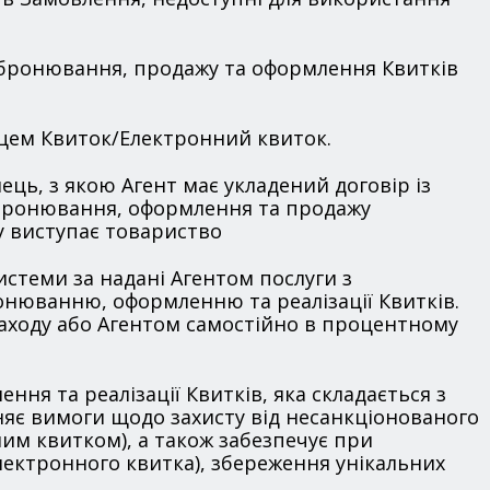
 з бронювання, продажу та оформлення Квитків
пцем Квиток/Електронний квиток.
ець, з якою Агент має укладений договір із
, бронювання, оформлення та продажу
у виступає товариство
Системи за надані Агентом послуги з
ронюванню, оформленню та реалізації Квитків.
заходу або Агентом самостійно в процентному
ння та реалізації Квитків, яка складається з
ьняє вимоги щодо захисту від несанкціонованого
нним квитком), а також забезпечує при
Електронного квитка), збереження унікальних