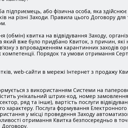
оба підприємець, або фізична особа, яка здійсню
ів на різні Заходи. Правила цього Договору для 
ом.
ня (обмін) квитка на відвідування Заходу, орган
а який вже було придбано Квиток, з причин, які 
 зв’язку з впровадженням карантинних заходів о
х компетенції. Порядок та умови отримання Сер
итків, web-сайти в мережі Інтернет з продажу Кви
формується з використанням Системи на паперово
містить унікальний штрих-код, номер замовлення
ектор, ряд та інше), вартість послуги відвідуван
го характеру. Послуга формування Електронного
ористання у місці проведення Заходу автоматизо
жливості отримання Квитка безпосередньо в точ
 Договору.