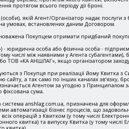
ня протягом всього періоду дії броні.
а (особи), якій Агент/Організатор надає послуги
 на умовах, встановлених даним Договором.
повноважена Покупцем отримати придбаний поку
») - юридична особа або фізична особа - підприєм
тому числі між наявними у Агента субагентами)
або ТОВ «КА АНШЛАГ», якщо організатором заход
гуються з Покупця при реалізації йому Квитка з 
 сайту, а так само по інших каналах зв'язку, б
визначається Агентом за угодою з Принципалом 
 фіксована сума.
 система anshlag.com.ua, призначена для оформле
стеми автоматизації бізнес процесів, що задовол
я всіх операцій з Квитком (у тому числі Електро
онного квитка) та випуску Квитка (у тому числі 
о квитка) .