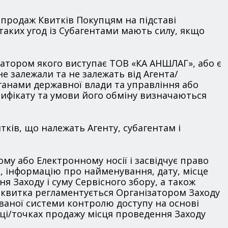
є продаж Квитків Покупцям на підставі
таких угод із Субагентами мають силу, якщо
ізатором якого виступає ТОВ «КА АНШЛАГ», або є
не залежали та не залежать від Агента/
рганами державної влади та управління або
тифікату та умови його обміну визначаються
тків, що належать Агенту, субагентам і
му або Електронному носії і засвідчує право
, інформацію про найменування, дату, місце
ня Заходу і суму Сервісного збору, а також
 квитка регламентується Організатором Заходу
ваної системи контролю доступу на основі
ці/точках продажу місця проведення Заходу