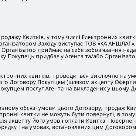
продажу Квитків, у тому числі Електронних квитк
що Організатором Заходу виступає ТОВ «КА АНШЛА
Організатор приймає на себе зобов’язання надат
яку Покупець придбає у Агента та/або Організато
лектронних квитків, проводиться виключно на умо
ого Договору Покупцем (шляхом акцепту Оферти).
окупцем послуг Агента на викладених у цьому Д
овному обсязі умови цього Договору, продаж Квит
ронні квитки не можуть бути повернуті, в тому ч
сля акцепту його умов і оплати Квитка. Поверне
орядку і на умовах, встановлених цим Договором