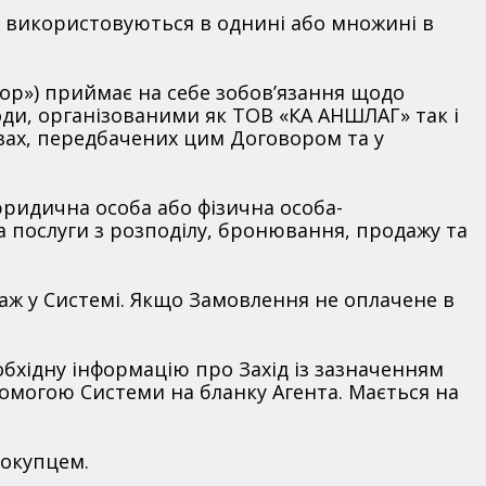
и використовуються в однині або множині в
атор») приймає на себе зобов’язання щодо
ди, організованими як ТОВ «КА АНШЛАГ» так і
ах, передбачених цим Договором та у
а юридична особа або фізична особа-
а послуги з розподілу, бронювання, продажу та
даж у Системі. Якщо Замовлення не оплачене в
еобхідну інформацію про Захід із зазначенням
опомогою Системи на бланку Агента. Мається на
Покупцем.