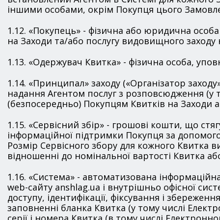
іншими особами, окрім Покупця цього Замовлен
1.12. «Покупець» - фізична або юридична особ
на Заходи та/або послугу видовищного заходу
1.13. «Одержувач Квитка» - фізична особа, у
1.14. «Принципал» заходу («Організатор заходу
надання Агентом послуг з розповсюдження (у 
(безпосередньо) Покупцям Квитків на Заходи 
1.15. «Сервісний збір» - грошові кошти, що стя
інформаційної підтримки Покупця за допомогою
Розмір Сервісного збору для кожного Квитка 
відношенні до номінальної вартості Квитка або
1.16. «Система» - автоматизована інформаційна
web-сайту anshlag.ua і внутрішньо офісної си
доступу, ідентифікації, фіксування і збереженн
заповненні бланка Квитка (у тому числі Електр
серії і номера Квитка (в тому числі Електронног