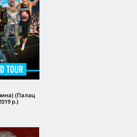
чина) (Палац
019 р.)