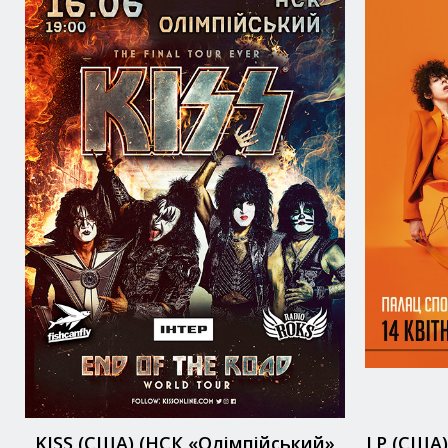
KISS (США) (НСК «Олімпійський»
LP (США)