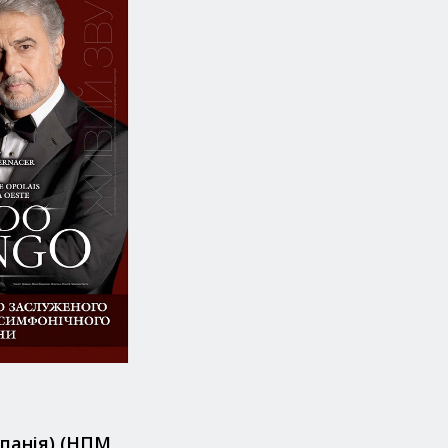
спанія) (НПМ