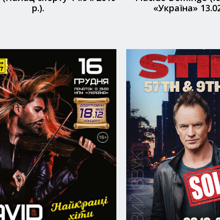
р.).
«Україна» 13.02